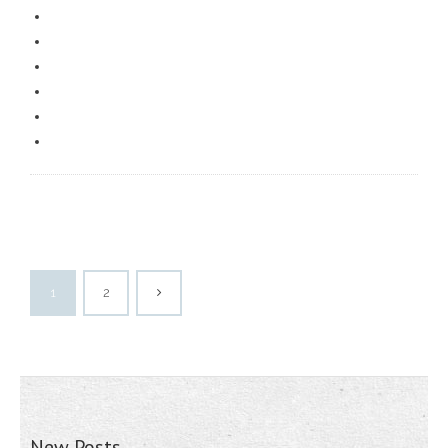
1
2
New Posts