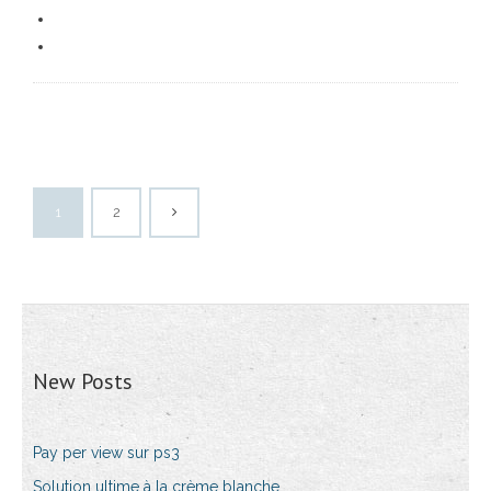
1
2
New Posts
Pay per view sur ps3
Solution ultime à la crème blanche