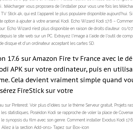
i.. télécharger vous proposera de l’installer pour vous une fois les tél
V Stick 4k, qui est l'appareil le plus populaire disponible aujourd'hui. 
option à ajouter à votre arsenal Kodi. Echo Wizard Kodi 17.6 – Comment i
our: Echo Wizard n’est plus disponible en raison de droits d’auteur. 01/0
depuis le site web sur un PC. Extrayez l'image à l'aide de l'outil de compr
e disque et d'un ordinateur acceptant les cartes SD.
n 17.6 sur Amazon Fire tv France avec le 
Kodi APK sur votre ordinateur, puis en utili
stème. Cela devient vraiment simple quand 
sérez FireStick sur votre
au sur Pinterest. Voir plus d'idées sur le thème Serveur gratuit, Projets r
es statistiques, Poséidon Kodi se rapproche de voler la place de Covenan
 le synopsis du film avec son genre. Comment installer Exodus Kodi 17.6 a
i> Allez à la section Add-ons> Tapez sur Box-icon