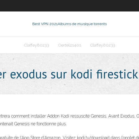
Best VPN 2021
Albums de musique torrents
Claffey80233
Oertel21401
Claffey80233
 exodus sur kodi firestick
ntrera comment installer Addon Kodi ressuscité Genesis. Avant Exodus, Ge
contenait Genesis ne fonctionne plus.
on gratuite de l’App Store d’Amazon. Visitez kodi.tv/download dans l’onglet d