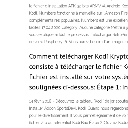
le fichier d’installation APK 32 bits ARMV7A Android Kod
Kodi. Numbers fonctionne à merveille sur l'Amazon Fire T
complémentaires populaires, Numbers est une excellente 
faciles 17.04.2020 Category: Aucune catégorie Mettre à j
vous expliquerai tout le processus. Télécharger RetroPie 
de votre Raspberry Pi. Vous aurez besoin d'un imageur d
Comment télécharger Kodi Krypto
consiste à télécharger le fichier 
fichier est installé sur votre sy
soulignées ci-dessous: Étape 1: In
14 févr. 2018 - Découvrez le tableau "Kodi" de jorisboute
Installer Addon SportsDevil Kodi. Quand nous regardons l
pour le divertissement. Il vous permet également de voir
fichier Zip du référentiel Kodi Bae Étape 2: Ouvrez Kod