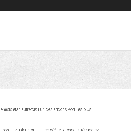
nesis était autrefois l'un des addons Kodi les plus
e son navigateur, puis faites défiler la page et récupérez